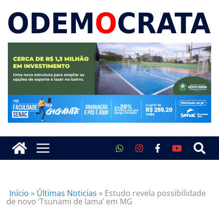
Início
»
Últimas Noticias
»
Estudo revela possibilidade
de novo ‘Tsunami de lama’ em MG