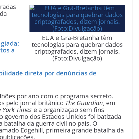
bradas
 da
EUA e Grã-Bretanha têm
giada:
tecnologias para quebrar dados
tos a
criptografados, dizem jornais.
(Foto:Divulgação)
lidade direta por denúncias de
lhões por ano com o programa secreto.
 pelo jornal britânico
The Guardian
, em
 York Times
e a organização sem fins
do governo dos Estados Unidos foi batizada
 batalha da guerra civil no país. O
mado Edgehill, primeira grande batalha da
 publicações.