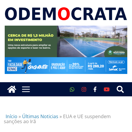
Início
»
Últimas Noticias
»
EUA e UE suspendem
sanções ao Irã