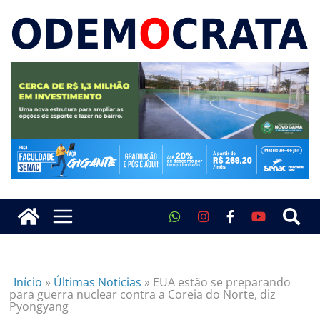
Início
»
Últimas Noticias
»
EUA estão se preparando
para guerra nuclear contra a Coreia do Norte, diz
Pyongyang