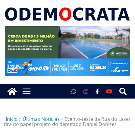
Início
»
Últimas Noticias
»
Evento-teste da Rua do Lazer
tira do papel projeto do deputado Daniel Donizet