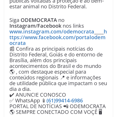
públicas voltadas à proteção e ao bem-
estar animal no Distrito Federal.
Siga
ODEMOCRATA
no
Instagram
/
Facebook
nos links
www.instagram.com/odemocrata
____
h
ttps://www.facebook.com/portalodem
ocrata
📰 Confira as principais notícias do
Distrito Federal, Goiás e do entorno de
Brasília, além dos principais
acontecimentos do Brasil e do mundo
🌎 , com destaque especial para
conteúdos regionais 📍 e informações
de utilidade pública que impactam o seu
dia a dia.
✔️ ANUNCIE CONOSCO
✅ WhatsApp 📱
(61)99414-6986
PORTAL DE NOTÍCIAS 📲 ODEMOCRATA
🌎 SEMPRE CONECTADO COM VOÇÊ 🖥️