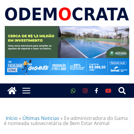
Início
»
Últimas Noticias
»
Ex-administradora do Gama
é nomeada subsecretária de Bem Estar Animal