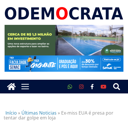
Início
»
Últimas Noticias
»
Ex-miss EUA é presa por
tentar dar golpe em loja