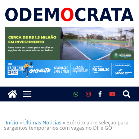
Início
»
Últimas Noticias
»
Exército abre seleção para
sargentos temporários com vagas no DF e GO