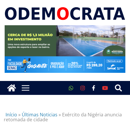
Início
»
Últimas Noticias
»
Exército da Nigéria anuncia
retomada de cidade