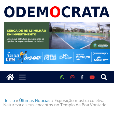
Início
»
Últimas Noticias
»
Exposição mostra coletiva
Natureza e seus encantos no Templo da Boa Vontade