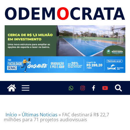
Início
»
Últimas Noticias
»
FAC destinará R$ 22,7
milhões para 71 projetos audiovisuais