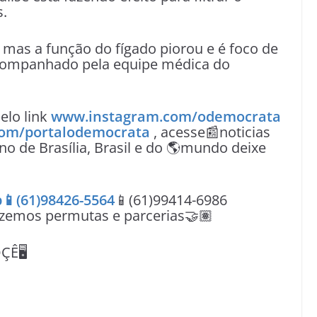
s.
as a função do fígado piorou e é foco de
companhado pela equipe médica do
lo link
www.instagram.com/odemocrata
om/portalodemocrata
, acesse📰noticias
no de Brasília, Brasil e do 🌎mundo deixe
📱(61)98426-5564
📱(61)99414-6986
azemos permutas e parcerias🤝🏽
Ê🖥️