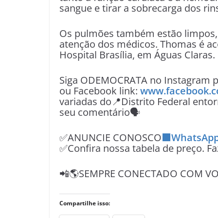
sangue e tirar a sobrecarga dos rin
Os pulmões também estão limpos, m
atenção dos médicos. Thomas é a
Hospital Brasília, em Águas Claras.
Siga ODEMOCRATA no Instagram pe
ou Facebook link:
www.facebook.c
variadas do📍Distrito Federal entor
seu comentário🗣
✅ANUNCIE CONOSCO
🟩WhatsApp
✅Confira nossa tabela de preço. F
📲🌎SEMPRE CONECTADO COM VOÇ
Compartilhe isso: