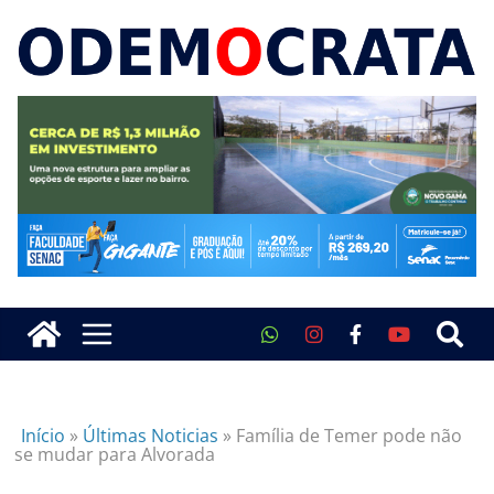
Início
»
Últimas Noticias
»
Família de Temer pode não
se mudar para Alvorada