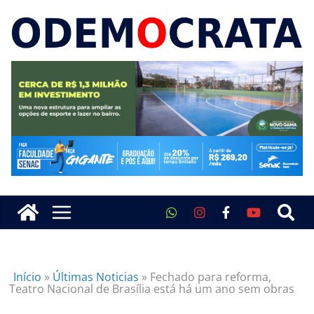
Início
»
Últimas Noticias
»
Fechado para reforma,
Teatro Nacional de Brasília está há um ano sem obras