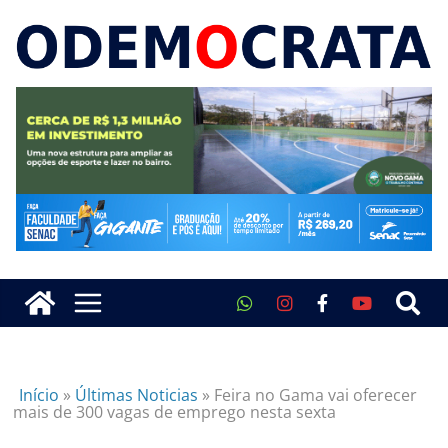
Início
»
Últimas Noticias
»
Feira no Gama vai oferecer
mais de 300 vagas de emprego nesta sexta