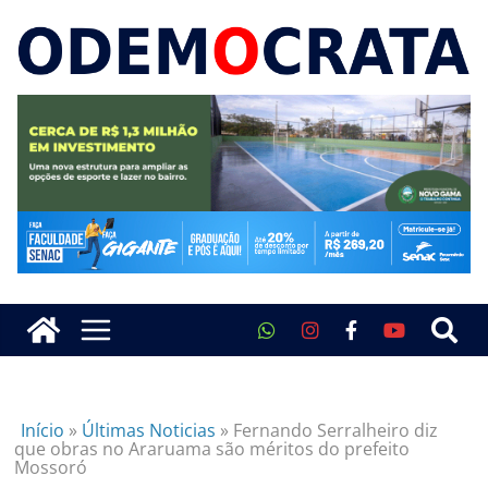
Início
»
Últimas Noticias
»
Fernando Serralheiro diz
que obras no Araruama são méritos do prefeito
Mossoró