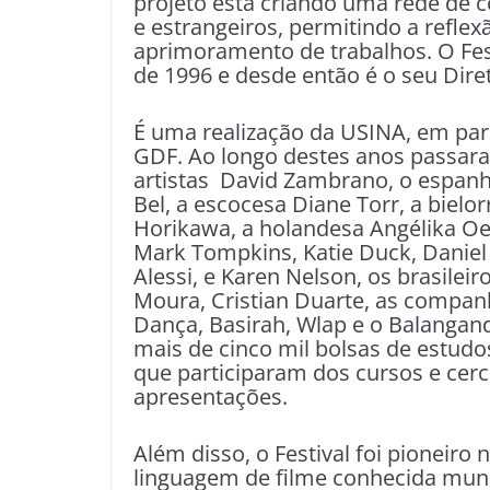
projeto está criando uma rede de c
e estrangeiros, permitindo a refle
aprimoramento de trabalhos. O Fest
de 1996 e desde então é o seu Diret
É uma realização da USINA, em par
GDF. Ao longo destes anos passara
artistas David Zambrano, o espanho
Bel, a escocesa Diane Torr, a bielo
Horikawa, a holandesa Angélika Oe
Mark Tompkins, Katie Duck, Daniel L
Alessi, e Karen Nelson, os brasile
Moura, Cristian Duarte, as compan
Dança, Basirah, Wlap e o Balanganda
mais de cinco mil bolsas de estudo
que participaram dos cursos e cerc
apresentações.
Além disso, o Festival foi pioneiro
linguagem de filme conhecida mund