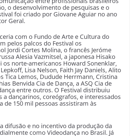
omunicação entre profissionais brasileiros
xão, o desenvolvimento de pesquisas e o
ival foi criado por Giovane Aguiar no ano
or Geral.
ceria com o Fundo de Arte e Cultura do
m pelos palcos do Festival os
l Jordi Cortes Molina, o francês Jeróme
rrussa Alesia Vazmitsel, a japonesa Hisako
i os norte-americanos Howard Sonenklar,
epkoff, Lisa Nelson, Faith Jay Daniels, Alito
iros Tica Lemos, Dudude Herrmann, Cristina
hias Benvida Cia de Dança, a ASQ Cia de
nça entre outros. O Festival distribuiu
s a dançarinos, coreógrafos, e interessados
a de 150 mil pessoas assistiram às
 na difusão e no incentivo da produção da
ialmente como Videodança no Brasil. Já