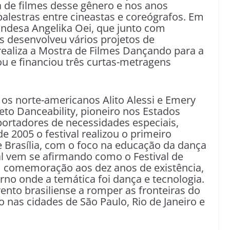
a de filmes desse gênero e nos anos
lestras entre cineastas e coreógrafos. Em
ndesa Angelika Oei, que junto com
es desenvolveu vários projetos de
realiza a Mostra de Filmes Dançando para a
ou e financiou três curtas-metragens
a os norte-americanos Alito Alessi e Emery
jeto Danceability, pioneiro nos Estados
ortadores de necessidades especiais,
e 2005 o festival realizou o primeiro
 Brasília, com o foco na educação da dança
al vem se afirmando como o Festival de
m comemoração aos dez anos de existência,
no onde a temática foi dança e tecnologia.
vento brasiliense a romper as fronteiras do
ão nas cidades de São Paulo, Rio de Janeiro e