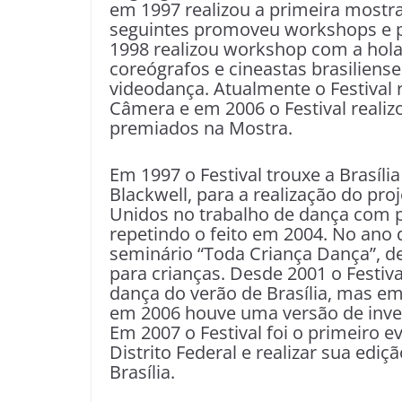
em 1997 realizou a primeira mostr
seguintes promoveu workshops e pa
1998 realizou workshop com a hola
coreógrafos e cineastas brasiliens
videodança. Atualmente o Festival 
Câmera e em 2006 o Festival realiz
premiados na Mostra.
Em 1997 o Festival trouxe a Brasíli
Blackwell, para a realização do pro
Unidos no trabalho de dança com p
repetindo o feito em 2004. No ano d
seminário “Toda Criança Dança”, de
para crianças. Desde 2001 o Festiv
dança do verão de Brasília, mas e
em 2006 houve uma versão de inver
Em 2007 o Festival foi o primeiro e
Distrito Federal e realizar sua ediç
Brasília.