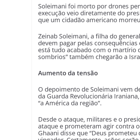
Soleimani foi morto por drones pe
execução veio diretamente do pre
que um cidadão americano morreu
Zeinab Soleimani, a filha do gener
devem pagar pelas consequências 
está tudo acabado com o martírio do
sombrios” também chegarão a Israe
Aumento da tensão
O depoimento de Soleimani vem dep
da Guarda Revolucionária Iraniana, 
“a América da região”.
Desde o ataque, militares e o pres
ataque e prometeram agir contra o
Ghaani disse que “Deus prometeu q
vingador. Certamente, ações serão