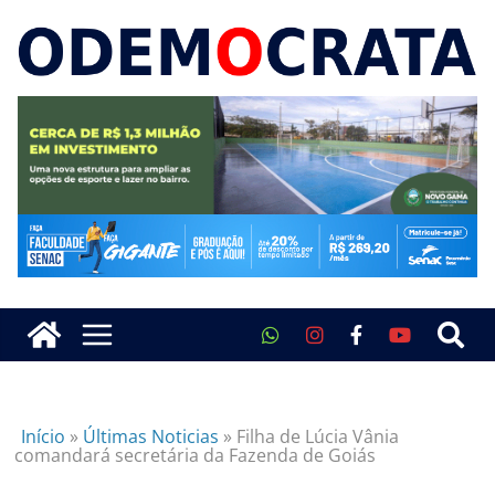
Início
»
Últimas Noticias
»
Filha de Lúcia Vânia
comandará secretária da Fazenda de Goiás