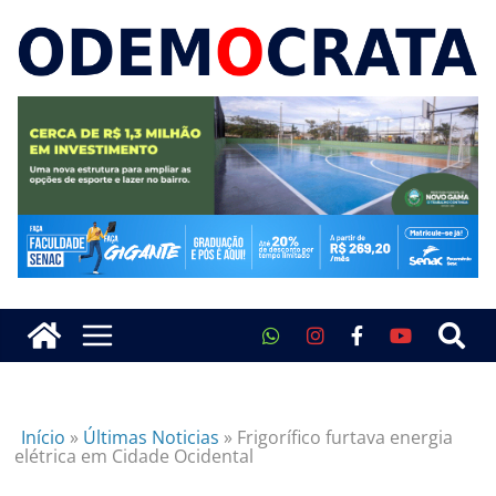
Início
»
Últimas Noticias
»
Frigorífico furtava energia
elétrica em Cidade Ocidental