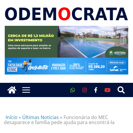
Início
»
Últimas Noticias
»
Funcionária do MEC
desaparece e família pede ajuda para encontrá-la