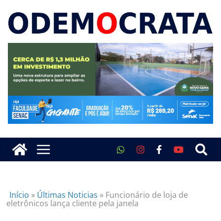
Início
»
Últimas Noticias
»
Funcionário de loja de
eletrônicos lança cliente pela janela