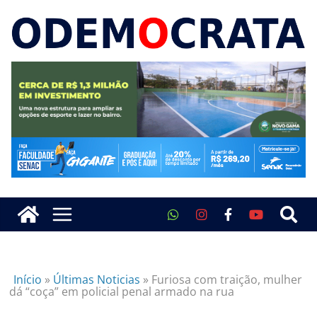
Início
»
Últimas Noticias
»
Furiosa com traição, mulher
dá “coça” em policial penal armado na rua