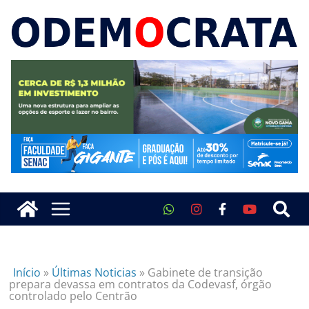
Início
»
Últimas Noticias
»
Gabinete de transição
prepara devassa em contratos da Codevasf, órgão
controlado pelo Centrão