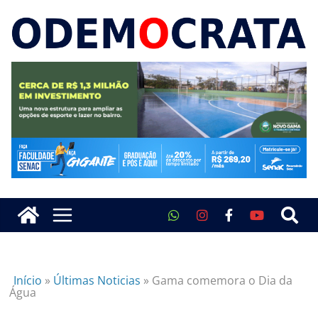
Início
»
Últimas Noticias
»
Gama comemora o Dia da
Água