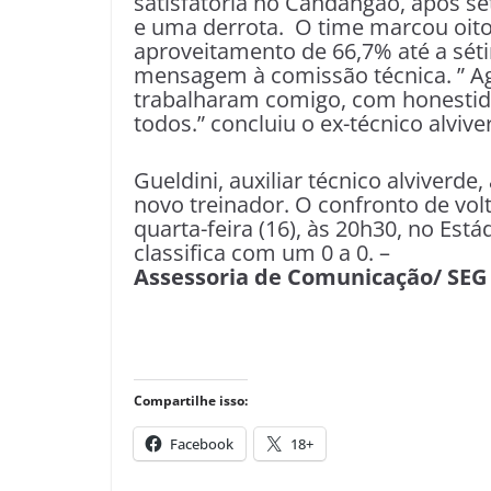
satisfatória no Candangão, após se
e uma derrota. O time marcou oito
aproveitamento de 66,7% até a sé
mensagem à comissão técnica. ” A
trabalharam comigo, com honestida
todos.” concluiu o ex-técnico alvive
Gueldini, auxiliar técnico alviverd
novo treinador. O confronto de vo
quarta-feira (16), às 20h30, no Est
classifica com um 0 a 0. –
Dou
Assessoria de Comunicação/ SEG
Compartilhe isso:
Facebook
18+