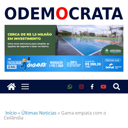
Início
»
Últimas Noticias
»
Gama empata com o
Ceilândia