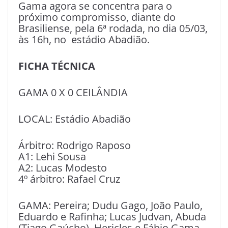
Gama agora se concentra para o
próximo compromisso, diante do
Brasiliense, pela 6ª rodada, no dia 05/03,
às 16h, no estádio Abadião.
FICHA TÉCNICA
GAMA 0 X 0 CEILÂNDIA
LOCAL: Estádio Abadião
Árbitro: Rodrigo Raposo
A1: Lehi Sousa
A2: Lucas Modesto
4º árbitro: Rafael Cruz
GAMA: Pereira; Dudu Gago, João Paulo,
Eduardo e Rafinha; Lucas Judvan, Abuda
(Tiago Gaúcho), Hericles e Fábio Gama