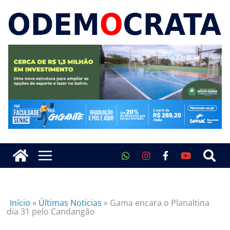
Início
»
Últimas Noticias
»
Gama encara o Planaltina
dia 31 pelo Candangão