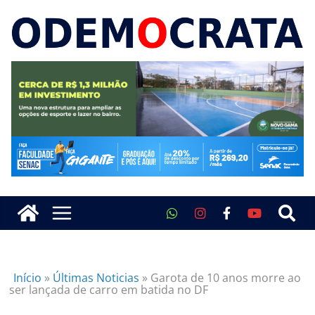
Início
»
Últimas Noticias
»
Garota de 10 anos morre ao
ser lançada de carro em batida no DF