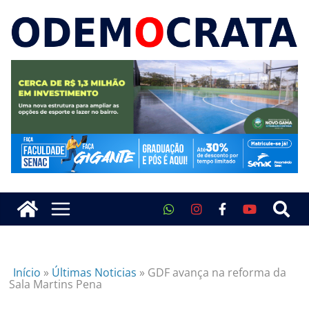
Início
»
Últimas Noticias
»
GDF avança na reforma da
Sala Martins Pena