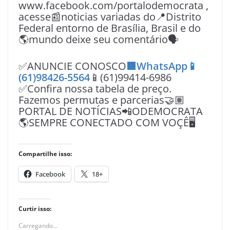
www.facebook.com/portalodemocrata ,
acesse📰noticias variadas do📍Distrito
Federal entorno de Brasília, Brasil e do
🌎mundo deixe seu comentário🗣
✅ANUNCIE CONOSCO
🟩WhatsApp📱
(61)98426-5564
📱(61)99414-6986
✅Confira nossa tabela de preço.
Fazemos permutas e parcerias🤝🏽
PORTAL DE NOTÍCIAS📲ODEMOCRATA
🌎SEMPRE CONECTADO COM VOÇÊ🖥️
Compartilhe isso:
Facebook
18+
Curtir isso:
Carregando...