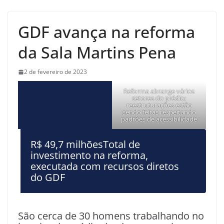
GDF avança na reforma
da Sala Martins Pena
2 de fevereiro de 2023
Reforma abrange vários
setores do prédio;
reestruturações estão
sendo feitas respeitando
padrões de acessibilidade
R$ 49,7 milhõesTotal de
investimento na reforma,
executada com recursos diretos
do GDF
São cerca de 30 homens trabalhando no