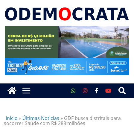
Início
»
Últimas Noticias
»
GDF busca distritais para
socorrer Saúde com R$ 288 milhões