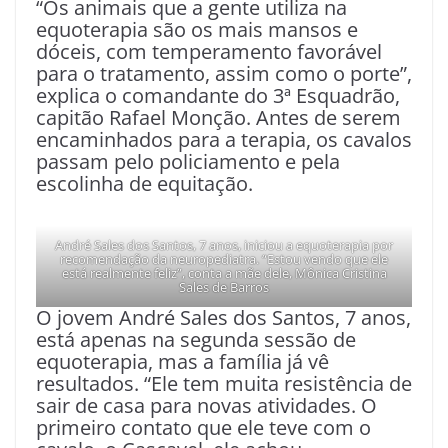
“Os animais que a gente utiliza na
equoterapia são os mais mansos e
dóceis, com temperamento favorável
para o tratamento, assim como o porte”,
explica o comandante do 3ª Esquadrão,
capitão Rafael Monção. Antes de serem
encaminhados para a terapia, os cavalos
passam pelo policiamento e pela
escolinha de equitação.
André Sales dos Santos, 7 anos, iniciou a equoterapia por
recomendação da neuropediatra. “Estou vendo que ele
está realmente feliz”, conta a mãe dele, Mônica Cristina
Sales de Barros
O jovem André Sales dos Santos, 7 anos,
está apenas na segunda sessão de
equoterapia, mas a família já vê
resultados. “Ele tem muita resistência de
sair de casa para novas atividades. O
primeiro contato que ele teve com o