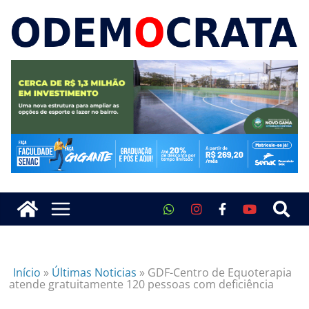
Início
»
Últimas Noticias
»
GDF-Centro de Equoterapia
atende gratuitamente 120 pessoas com deficiência