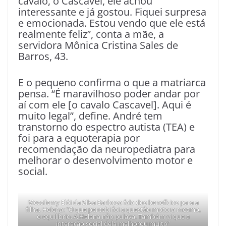
cavalo, o Cascavel, ele achou
interessante e já gostou. Fiquei surpresa
e emocionada. Estou vendo que ele está
realmente feliz”, conta a mãe, a
servidora Mônica Cristina Sales de
Barros, 43.
E o pequeno confirma o que a matriarca
pensa. “É maravilhoso poder andar por
aí com ele [o cavalo Cascavel]. Aqui é
muito legal”, define. André tem
transtorno do espectro autista (TEA) e
foi para a equoterapia por
recomendação da neuropediatra para
melhorar o desenvolvimento motor e
social.
Messilemy Elói da Silva Barbosa fala dos benefícios para a
filha, Helena: “O que percebi foi a questão motora mesmo,
o equilíbrio. A Helena não pulava. Também vi que a
interação social dela melhorou muito”