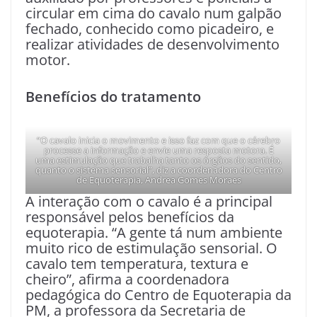
circular em cima do cavalo num galpão
fechado, conhecido como picadeiro, e
realizar atividades de desenvolvimento
motor.
Benefícios do tratamento
“O cavalo inicia o movimento e isso faz com que o cérebro
processe a informação e envie uma resposta motora. É
uma estimulação que trabalha tanto os órgãos do sentido,
quanto o sistema sensorial”, diz a coordenadora do Centro
de Equoterapia, Andrea Gomes Moraes
A interação com o cavalo é a principal
responsável pelos benefícios da
equoterapia. “A gente tá num ambiente
muito rico de estimulação sensorial. O
cavalo tem temperatura, textura e
cheiro”, afirma a coordenadora
pedagógica do Centro de Equoterapia da
PM, a professora da Secretaria de