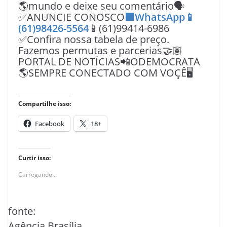
🌎mundo e deixe seu comentário🗣
✅ANUNCIE CONOSCO
🟩WhatsApp📱
(61)98426-5564
📱(61)99414-6986
✅Confira nossa tabela de preço.
Fazemos permutas e parcerias🤝🏽
PORTAL DE NOTÍCIAS📲ODEMOCRATA
🌎SEMPRE CONECTADO COM VOÇÊ🖥️
Compartilhe isso:
Facebook
18+
Curtir isso:
Carregando...
fonte:
Agência Brasília