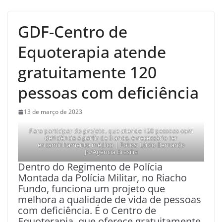
GDF-Centro de
Equoterapia atende
gratuitamente 120
pessoas com deficiência
13 de março de 2023
Para participar do projeto, que atende 120 pessoas com
deficiência a partir de 3 anos, é necessário ter
encaminhamento médico | Fotos: Lúcio Bernardo
Jr./Agência Brasília
Dentro do Regimento de Polícia
Montada da Polícia Militar, no Riacho
Fundo, funciona um projeto que
melhora a qualidade de vida de pessoas
com deficiência. É o Centro de
Equoterapia, que oferece gratuitamente