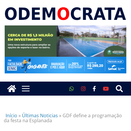
Início
»
Últimas Noticias
»
GDF define a programação
da festa na Esplanada