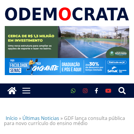
Início
»
Últimas Noticias
»
GDF lança consulta pública
para novo currículo do ensino médio