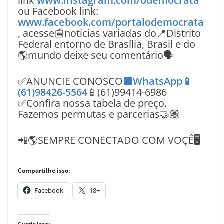
link
www.instagram.com/odemocrata
ou Facebook link:
www.facebook.com/portalodemocrata
, acesse📰noticias variadas do📍Distrito
Federal entorno de Brasília, Brasil e do
🌎mundo deixe seu comentário🗣
✅ANUNCIE CONOSCO
🟩WhatsApp📱
(61)98426-5564
📱(61)99414-6986
✅Confira nossa tabela de preço.
Fazemos permutas e parcerias🤝🏽
📲🌎SEMPRE CONECTADO COM VOÇÊ🖥️
Compartilhe isso:
Facebook
18+