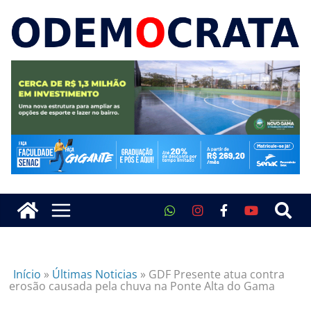
Início
»
Últimas Noticias
»
GDF Presente atua contra
erosão causada pela chuva na Ponte Alta do Gama