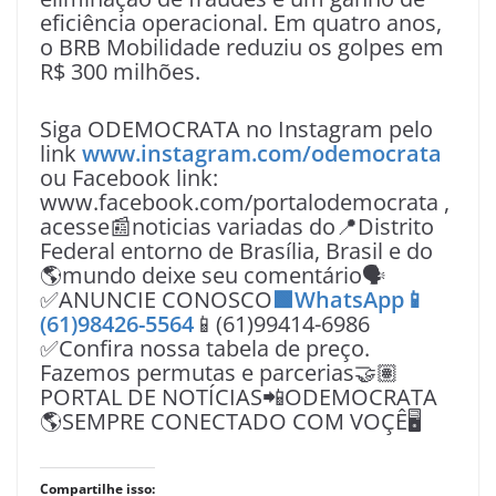
eficiência operacional. Em quatro anos,
o BRB Mobilidade reduziu os golpes em
R$ 300 milhões.
Siga ODEMOCRATA no Instagram pelo
link
www.instagram.com/odemocrata
ou Facebook link:
www.facebook.com/portalodemocrata ,
acesse📰noticias variadas do📍Distrito
Federal entorno de Brasília, Brasil e do
🌎mundo deixe seu comentário🗣
✅ANUNCIE CONOSCO
🟩WhatsApp📱
(61)98426-5564
📱(61)99414-6986
✅Confira nossa tabela de preço.
Fazemos permutas e parcerias🤝🏽
PORTAL DE NOTÍCIAS📲ODEMOCRATA
🌎SEMPRE CONECTADO COM VOÇÊ🖥️
Compartilhe isso: