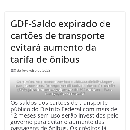
GDF-Saldo expirado de
cartões de transporte
evitará aumento da
tarifa de ônibus
8 de fevereiro de 2023
Os ajustes no processamento do sistema de bilhetagem,
que passou a ser de responsabilidade do Banco de Brasília
(BRB), já reduziram os golpes em R$ 300 milhões | Foto:
Divulgação / Semob-DF
Os saldos dos cartões de transporte
público do Distrito Federal com mais de
12 meses sem uso serão investidos pelo
governo para evitar o aumento das
passagens de ônibus. Os créditos já