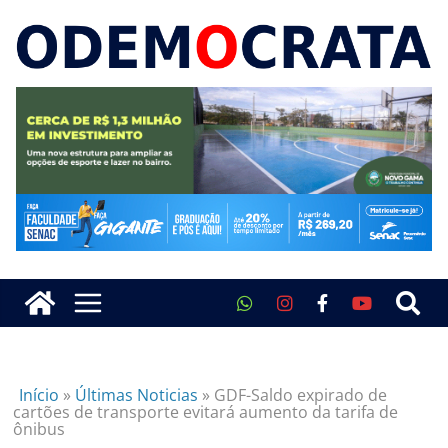
Início
»
Últimas Noticias
»
GDF-Saldo expirado de
cartões de transporte evitará aumento da tarifa de
ônibus