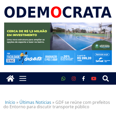
Início
»
Últimas Noticias
»
GDF se reúne com prefeitos
do Entorno para discutir transporte público