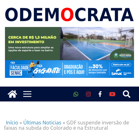
Início
»
Últimas Noticias
»
GDF suspende inversão de
faixas na subida do Colorado e na Estrutural