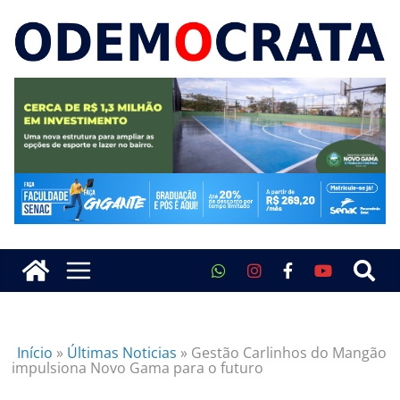
Início
»
Últimas Noticias
»
Gestão Carlinhos do Mangão
impulsiona Novo Gama para o futuro