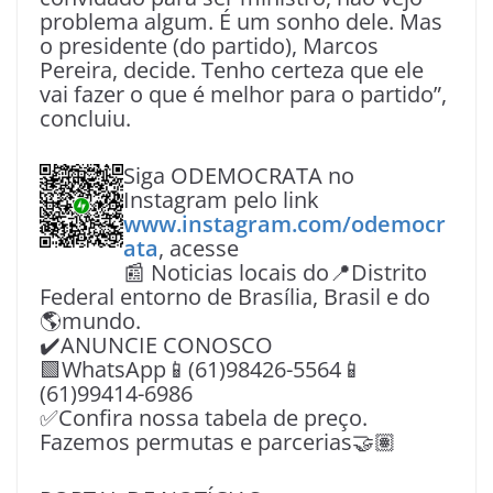
problema algum. É um sonho dele. Mas
o presidente (do partido), Marcos
Pereira, decide. Tenho certeza que ele
vai fazer o que é melhor para o partido”,
concluiu.
Siga ODEMOCRATA no
Instagram pelo link
www.instagram.com/odemocr
ata
, acesse
📰 Noticias locais do📍Distrito
Federal entorno de Brasília, Brasil e do
🌎mundo.
✔️ANUNCIE CONOSCO
🟩WhatsApp📱(61)98426-5564📱
(61)99414-6986
✅Confira nossa tabela de preço.
Fazemos permutas e parcerias🤝🏽