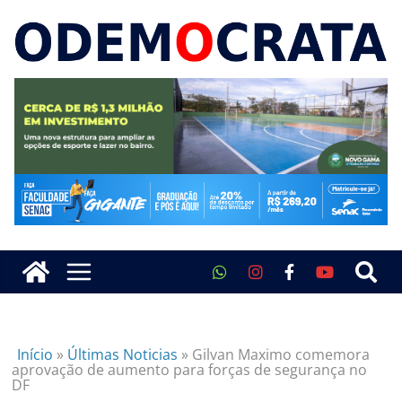
Início
»
Últimas Noticias
»
Gilvan Maximo comemora
aprovação de aumento para forças de segurança no
DF