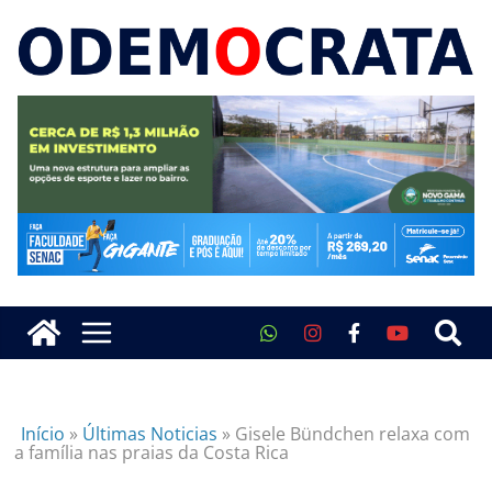
Início
»
Últimas Noticias
»
Gisele Bündchen relaxa com
a família nas praias da Costa Rica