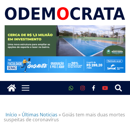
Início
»
Últimas Noticias
»
Goiás tem mais duas mortes
suspeitas de coronavírus