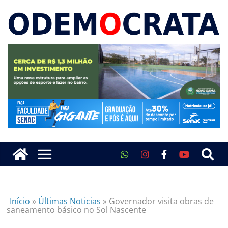
Início
»
Últimas Noticias
»
Governador visita obras de
saneamento básico no Sol Nascente