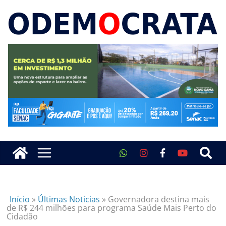
Início
»
Últimas Noticias
»
Governadora destina mais
de R$ 244 milhões para programa Saúde Mais Perto do
Cidadão