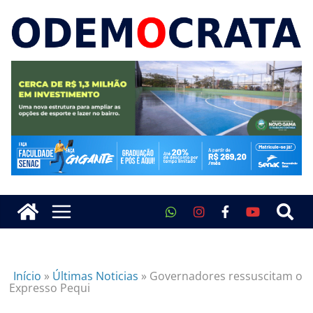
Início
»
Últimas Noticias
»
Governadores ressuscitam o
Expresso Pequi