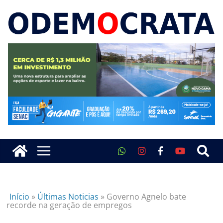
Início
»
Últimas Noticias
»
Governo Agnelo bate
recorde na geração de empregos