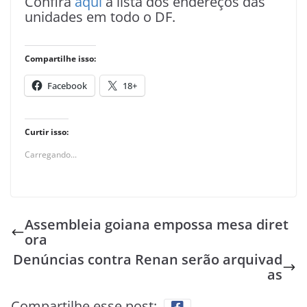
Confira
aqui
a lista dos endereços das
unidades em todo o DF.
Compartilhe isso:
Facebook
18+
Curtir isso:
Carregando...
Assembleia goiana empossa mesa diret
ora
Denúncias contra Renan serão arquivad
as
Compartilhe esse post: