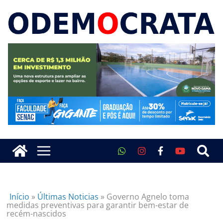
Início
»
Últimas Noticias
»
Governo Agnelo toma
medidas preventivas para garantir bem-estar de
recém-nascidos