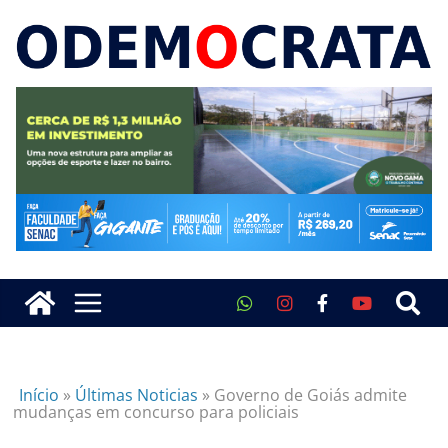
Início
»
Últimas Noticias
»
Governo de Goiás admite
mudanças em concurso para policiais