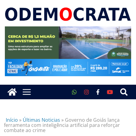
Início
»
Últimas Noticias
»
Governo de Goiás lança
ferramenta com inteligência artificial para reforçar
combate ao crime