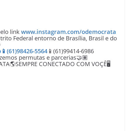
lo link
www.instagram.com/odemocrata
rito Federal entorno de Brasília, Brasil e do

📱(61)98426-5564
📱(61)99414-6986
azemos permutas e parcerias🤝🏽
ATA🌎SEMPRE CONECTADO COM VOÇÊ🖥️